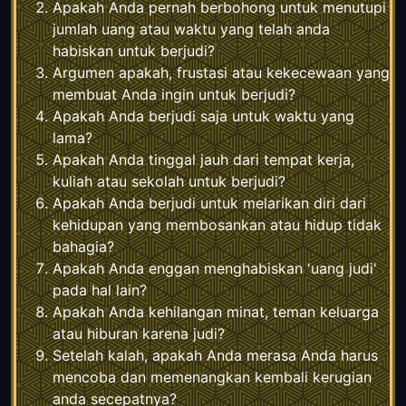
Apakah Anda pernah berbohong untuk menutupi
jumlah uang atau waktu yang telah anda
habiskan untuk berjudi?
Argumen apakah, frustasi atau kekecewaan yang
membuat Anda ingin untuk berjudi?
Apakah Anda berjudi saja untuk waktu yang
lama?
Apakah Anda tinggal jauh dari tempat kerja,
kuliah atau sekolah untuk berjudi?
Apakah Anda berjudi untuk melarikan diri dari
kehidupan yang membosankan atau hidup tidak
bahagia?
Apakah Anda enggan menghabiskan 'uang judi'
pada hal lain?
Apakah Anda kehilangan minat, teman keluarga
atau hiburan karena judi?
Setelah kalah, apakah Anda merasa Anda harus
mencoba dan memenangkan kembali kerugian
anda secepatnya?