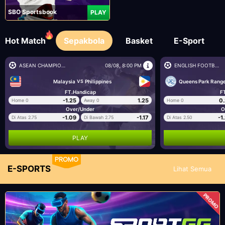
SBO Sportsbook
PLAY
Hot Match
Sepakbola
Basket
E-Sport
8:00 PM
ENGLISH FOOTBALL LEAG...
08/08, 8:00 PM
Queens Park Rangers
VS
Millwall
FT.Handicap
1.25
0.25
-0.25
Home 0
Away 0
Home 0
Over/Under
-1.17
-1.23
-1.05
Di Atas 2.50
Di Bawah 2.50
Di Atas 2.75
PLAY
PROMO
E-SPORTS
Lihat Semua
PROMO