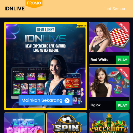
PROMO
IDNLIVE
Lihat Semua
PROMO
Spesial
Red White
PLAY
PROMO
Oglok
PLAY