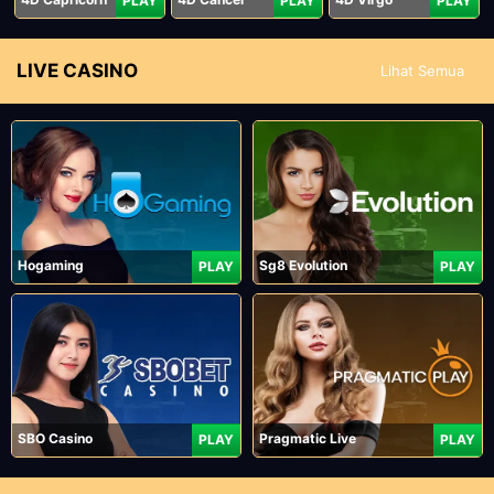
PLAY
PLAY
PLAY
LIVE CASINO
Lihat Semua
Hogaming
Sg8 Evolution
PLAY
PLAY
SBO Casino
Pragmatic Live
PLAY
PLAY