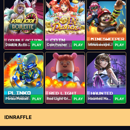
Double Action Roulette
Coin Pusher
Minesweeper Hollywood
PLAY
PLAY
PLAY
Plinko Pinball
Red Light Green Light
Haunted Haven
PLAY
PLAY
PLAY
IDNRAFFLE