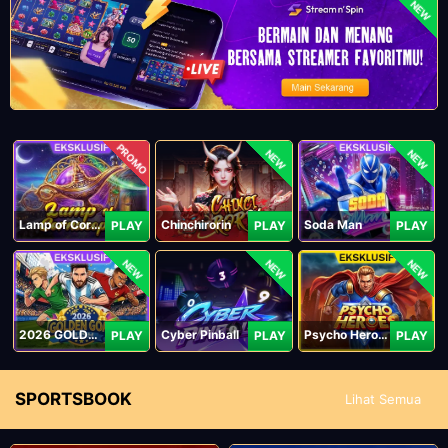
NEW
PROMO
NEW
NEW
Lamp of Cornucopia
Chinchirorin
Soda Man
PLAY
PLAY
PLAY
NEW
NEW
NEW
2026 GOLDEN GOAL RUSH
Cyber Pinball
Psycho Heroes
PLAY
PLAY
PLAY
SPORTSBOOK
Lihat Semua