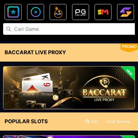
PROMO
BACCARAT LIVE PROXY
NEW
POPULAR SLOTS
Cari
Lihat Semua