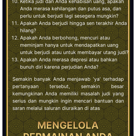
Anda merasa kehilangan dan putus asa, dan
perlu untuk berjudi lagi sesegera mungkin?
Apakah Anda berjudi hingga sen terakhir Anda
hilang?
Apakah Anda berbohong, mencuri atau
meminjam hanya untuk mendapatkan uang untuk
berjudi atau untuk membayar utang judi?
Apakah Anda merasa depresi atau bahkan bunuh
diri karena perjudian Anda?
Semakin banyak Anda menjawab 'ya' terhadap
pertanyaan tersebut, semakin besar kemungkinan
Anda memiliki masalah judi yang serius dan
mungkin ingin mencari bantuan dan saran melalui
saluran diuraikan di atas
MENGELOLA PERMAINAN
ANDA