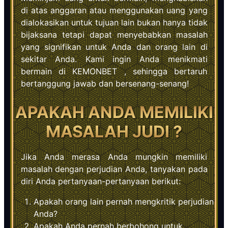
dialokasikan untuk tujuan lain bukan hanya tidak
bijaksana tetapi dapat menyebabkan masalah
yang signifikan untuk Anda dan orang lain di
sekitar Anda. Kami ingin Anda menikmati bermain
di KEMONBET , sehingga bertaruh bertanggung
jawab dan bersenang-senang!
APAKAH ANDA MEMILIKI
MASALAH JUDI ?
Jika Anda merasa Anda mungkin memiliki masalah
dengan perjudian Anda, tanyakan pada diri Anda
pertanyaan-pertanyaan berikut:
Apakah orang lain pernah mengkritik perjudian
Anda?
Apakah Anda pernah berbohong untuk menutupi
jumlah uang atau waktu yang telah anda