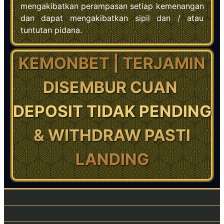
KEMONBET | TERJAMIN
DISEMBUR CUAN
DEPOSIT TIDAK PENDING
& WITHDRAW PASTI
LANDING
TENTANG KAMI
JADWAL BANK
Link Kemonbet
PREDIKSI TOTO MACAU
RTP GACOR