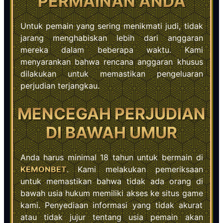
Untuk pemain yang sering menikmati judi, tidak
jarang menghabiskan lebih dari anggaran mereka
dalam beberapa waktu. Kami menyarankan bahwa
rencana anggaran khusus dilakukan untuk
memastikan pengeluaran perjudian terjangkau.
MENCEGAH PERJUDIAN
DI BAWAH UMUR
Anda harus minimal 18 tahun untuk bermain di
KEMONBET
. Kami melakukan pemeriksaan untuk
memastikan bahwa tidak ada orang di bawah usia
hukum memiliki akses ke situs game kami.
Penyediaan informasi yang tidak akurat atau tidak
jujur tentang usia pemain akan mengakibatkan
perampasan setiap kemenangan dan dapat
mengakibatkan sipil dan / atau tuntutan pidana.